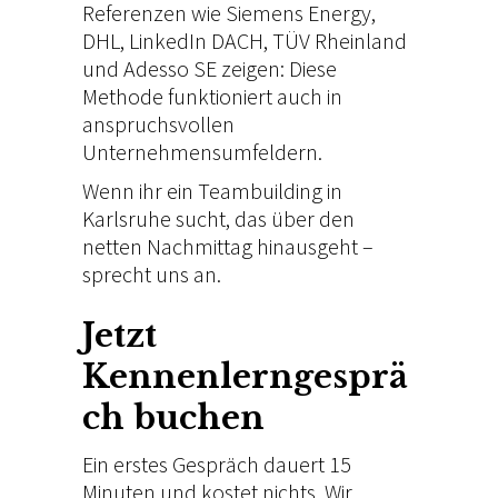
Referenzen wie
Siemens Energy,
DHL,
LinkedIn DACH, TÜV
Rheinland
und Adesso SE
zeigen: Diese
Methode
funktioniert auch in
anspruchsvollen
Unternehmensumfeldern.
Wenn ihr ein
Teambuilding in
Karlsruhe
sucht, das über den
netten Nachmittag
hinausgeht –
sprecht uns
an.
Jetzt
Kennenlerngesprä
ch buchen
Ein
erstes Gespräch dauert 15
Minuten und kostet
nichts. Wir