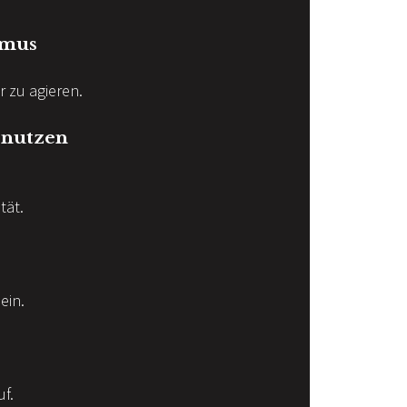
smus
r zu agieren.
g nutzen
tät.
ein.
uf.