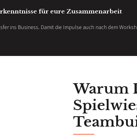
rkenntnisse für eure Zusammenarbeit
nsfer ins Business. Damit die Impulse auch nach dem Worksh
Warum 
Spielwie
Teambui