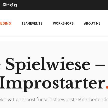
LinkedIn
Instagram
TikTok
Facebook
ILDING
TEAMEVENTS
WORKSHOPS
ABOUT ME
 Spielwiese –
Improstarter
Motivationsboost für selbstbewusste Mitarbeitende