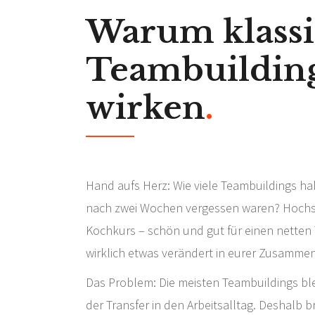
Warum klassi
Teambuilding
wirken
.
Hand aufs Herz: Wie viele Teambuildings ha
nach zwei Wochen vergessen waren? Hochs
Kochkurs – schön und gut für einen netten 
wirklich etwas verändert in eurer Zusammen
Das Problem: Die meisten Teambuildings blei
der Transfer in den Arbeitsalltag. Deshalb 