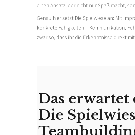
einen Ansatz, der nicht nur Spaß macht, sond
Genau hier setzt Die Spielwiese an: Mit Impro
konkrete Fähigkeiten – Kommunikation, Feh
zwar so, dass ihr die Erkenntnisse direkt 
Das erwartet 
Die Spielwie
Teambuildin