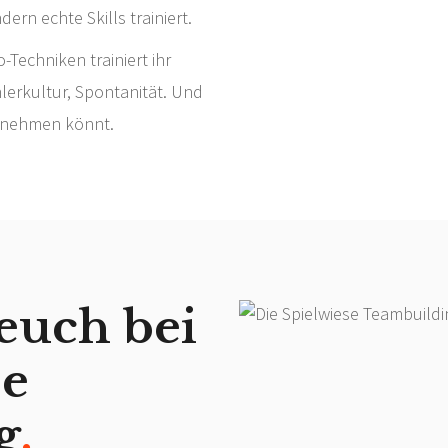
ern echte Skills trainiert.
-Techniken trainiert ihr
lerkultur, Spontanität. Und
mitnehmen könnt.
euch bei
se
g
.