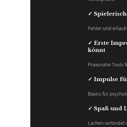
✓ Spielerisc
Fehler sind erlaub
✓ Erste Impro
könnt
Praxisnahe Tools f
✓ Impulse f
Basics für psycholo
✓ Spaß und L
Lachen verbindet un