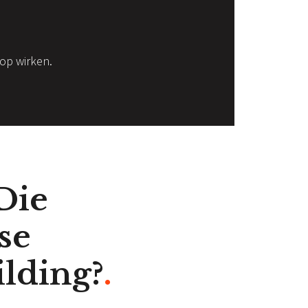
op wirken.
Die
se
lding?
.