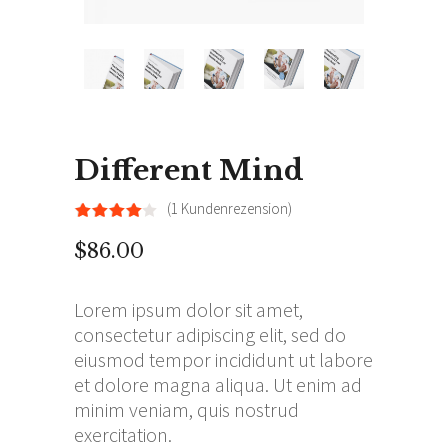
Different Mind
(
1
Kundenrezension)
Bewertet
1
mit
4.00
$
86.00
von
5,
basierend
auf
Lorem ipsum dolor sit amet,
Kundenbewertung
consectetur adipiscing elit, sed do
eiusmod tempor incididunt ut labore
et dolore magna aliqua. Ut enim ad
minim veniam, quis nostrud
exercitation.