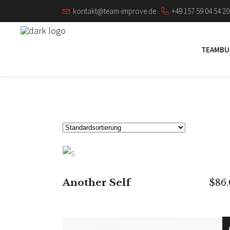
kontakt@team-improve.de
+49 157 59 04 54 20
TEAMBU
IN DEN WARENKORB
Another Self
$
86