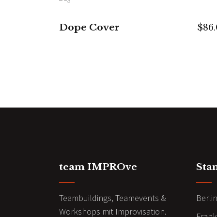
IN DEN WARENKORB
Dope Cover
$
86
team IMPROve
Sta
Teambuildings, Teamevents &
Berli
Workshops mit Improvisation.
Frank