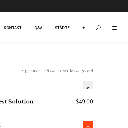
KONTAKT
Q&A
STÄDTE
+
Ergebnisse 1 – 9 von 27 werden angezeigt
NEW
IN DEN WARENKORB
est Solution
$
49.00