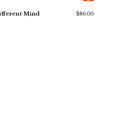
SOLD
WEITERLESEN
ifferent Mind
$
86.00