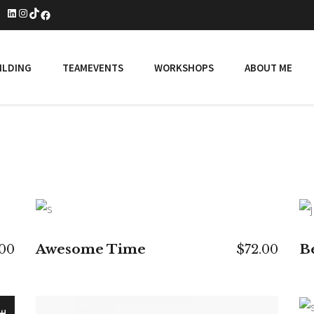
LinkedIn
Instagram
TikTok
Facebook
ILDING
TEAMEVENTS
WORKSHOPS
ABOUT ME
IN DEN WARENKORB
Awesome Time
B
.00
$
72.00