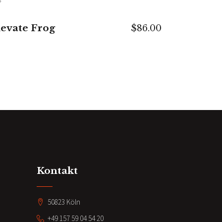
IN DEN WARENKORB
levate Frog
$
86.00
Kontakt
50823 Köln
+49 157 59 04 54 20