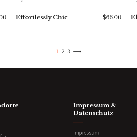
IN DEN WARENKORB
Effortlessly Chic
E
.00
$
66.00
1
2
3
ndorte
Impressum &
Datenschutz
n
Impressum
furt