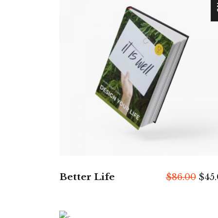
S
IN DEN WARENKORB
Better Life
Urs
$
86.00
$
45
Prei
war:
$86.