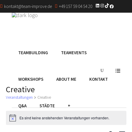
LinkedIn
Instagram
TikTok
Facebook
kontakt@team-improve.de
+49 157 59 04 54 20
TEAMBUILDING
TEAMEVENTS
WORKSHOPS
ABOUT ME
KONTAKT
Creative
Veranstaltungen
Creative
Q&A
STÄDTE
+
Veranstaltungen
Es sind keine anstehenden Veranstaltungen vorhanden.
für
Hinweis