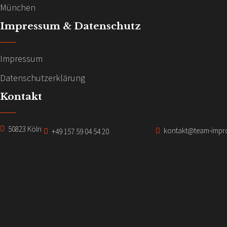
c
n
München
h
Impressum & Datenschutz
-
t
e
N
Impressum
n
a
Datenschutzerklärung
,
v
Kontakt
N
i
a
50823 Köln
kontakt@team-impr
+49 157 59 04 54 20
v
g
i
a
g
t
a
t
i
i