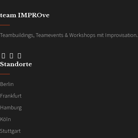
n
n
team IMPROve
S
g
u
Teambuildings, Teamevents & Workshops mit Improvisation.
A
c
h
n
e
s
Standorte
u
i
n
Berlin
d
c
Frankfurt
A
h
n
Hamburg
t
s
Köln
i
e
Stuttgart