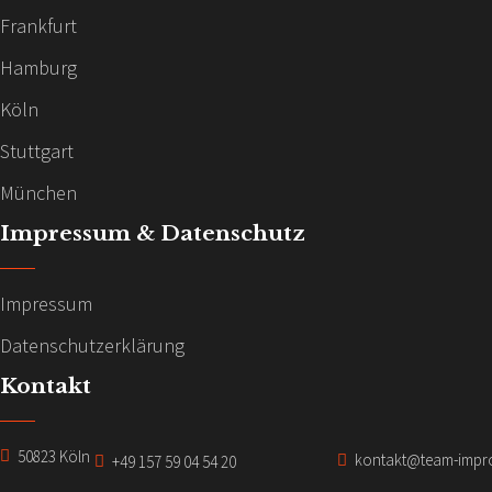
h
Frankfurt
-
t
Hamburg
e
N
Köln
n
a
,
Stuttgart
v
N
München
i
a
Impressum & Datenschutz
v
g
i
Impressum
a
g
Datenschutzerklärung
t
a
Kontakt
t
i
i
o
50823 Köln
kontakt@team-impr
+49 157 59 04 54 20
o