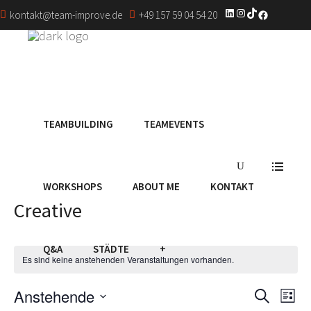
LinkedIn
Instagram
TikTok
Facebook
kontakt@team-improve.de
+49 157 59 04 54 20
TEAMBUILDING
TEAMEVENTS
WORKSHOPS
ABOUT ME
KONTAKT
Creative
Q&A
STÄDTE
+
Es sind keine anstehenden Veranstaltungen vorhanden.
V
Anstehende
V
Suche
Liste