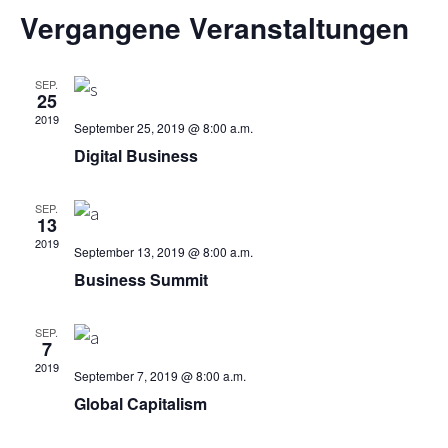
e
Datum
e
Vergangene Veranstaltungen
wählen.
r
r
a
SEP.
25
a
n
2019
September 25, 2019 @ 8:00 a.m.
s
n
Digital Business
t
s
a
SEP.
13
t
l
2019
September 13, 2019 @ 8:00 a.m.
t
a
Business Summit
u
l
SEP.
n
7
t
g
2019
September 7, 2019 @ 8:00 a.m.
e
Global Capitalism
u
n