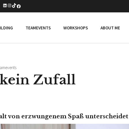
LinkedIn
Instagram
TikTok
Facebook
ILDING
TEAMEVENTS
WORKSHOPS
ABOUT ME
eamevents
 kein Zufall
t von erzwungenem Spaß unterscheidet