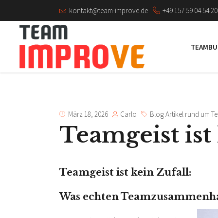
kontakt@team-improve.de
+49 157 59 04 54 20
TEAMBU
Carlo
März 18, 2026
Blog Artikel rund um T
Teamgeist ist
Teamgeist ist kein Zufall:
Was echten Teamzusammenhal