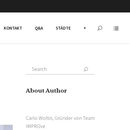
KONTAKT
Q&A
STÄDTE
+
Search
for:
About Author
Carlo Woltiri, Gründer von Team
IMPROve