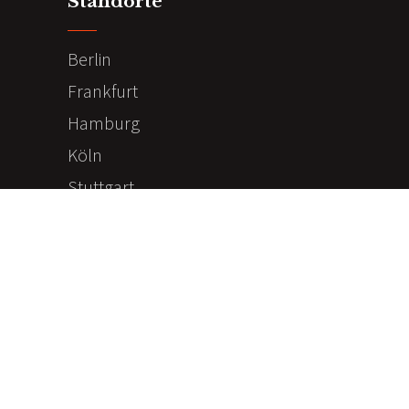
Standorte
Berlin
Frankfurt
Hamburg
Köln
Stuttgart
München
Impressum & Datenschutz
Impressum
Datenschutzerklärung