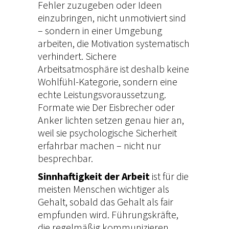
l
Fehler zuzugeben oder Ideen
einzubringen, nicht unmotiviert sind
i
– sondern in einer Umgebung
c
arbeiten, die Motivation systematisch
h
verhindert. Sichere
Arbeitsatmosphäre ist deshalb keine
t
Wohlfühl-Kategorie, sondern eine
u
echte Leistungsvoraussetzung.
n
Formate wie
Der Eisbrecher
oder
k
Anker lichten
setzen genau hier an,
weil sie psychologische Sicherheit
ö
erfahrbar machen – nicht nur
n
besprechbar.
n
Sinnhaftigkeit der Arbeit
ist für die
e
meisten Menschen wichtiger als
Gehalt, sobald das Gehalt als fair
n
empfunden wird. Führungskräfte,
die regelmäßig kommunizieren,