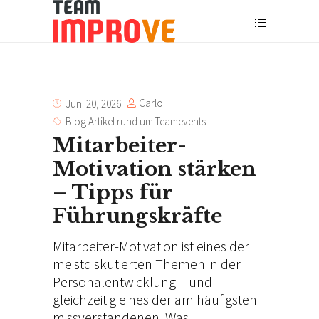
Carlo
Juni 20, 2026
Blog Artikel rund um Teamevents
Mitarbeiter-
Motivation stärken
– Tipps für
Führungskräfte
M
Mitarbeiter-Motivation ist eines der
meistdiskutierten Themen in der
i
Personalentwicklung – und
t
gleichzeitig eines der am häufigsten
a
missverstandenen. Was