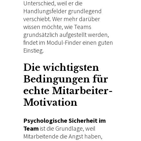
Unterschied, weil er die
n
Handlungsfelder grundlegend
g
verschiebt. Wer mehr darüber
wissen möchte, wie Teams
s
grundsätzlich aufgestellt werden,
k
findet im
Modul-Finder
einen guten
r
Einstieg.
ä
Die wichtigsten
f
Bedingungen für
t
echte Mitarbeiter-
e
w
Motivation
i
Psychologische Sicherheit im
r
Team
ist die Grundlage, weil
k
Mitarbeitende die Angst haben,