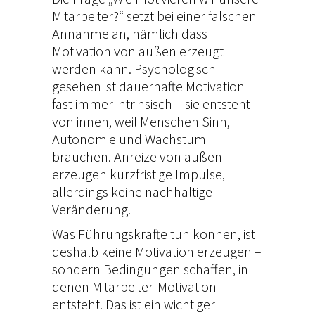
a
Mitarbeiter?“ setzt bei einer falschen
t
Annahme an, nämlich dass
Motivation von außen erzeugt
i
werden kann. Psychologisch
o
gesehen ist dauerhafte Motivation
n
fast immer intrinsisch – sie entsteht
von innen, weil Menschen Sinn,
–
Autonomie und Wachstum
W
brauchen. Anreize von außen
a
erzeugen kurzfristige Impulse,
s
allerdings keine nachhaltige
Veränderung.
F
Was Führungskräfte tun können, ist
ü
deshalb keine Motivation erzeugen –
h
sondern Bedingungen schaffen, in
r
denen Mitarbeiter-Motivation
entsteht. Das ist ein wichtiger
u