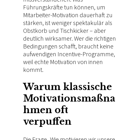
Führungskräfte tun können, um
r
Mitarbeiter-Motivation dauerhaft zu
b
stärken, ist weniger spektakulär als
e
Obstkorb und Tischkicker – aber
deutlich wirksamer. Wer die richtigen
i
Bedingungen schafft, braucht keine
t
aufwendigen Incentive-Programme,
e
weil echte Motivation von innen
kommt.
r
-
Warum klassische
M
Motivationsmaßna
o
hmen oft
t
verpuffen
i
v
Die Frage „Wie motivieren wir unsere