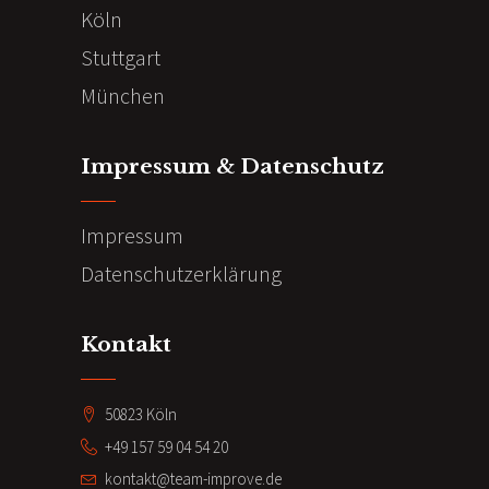
o
Köln
v
Stuttgart
n
i
München
g
a
Impressum & Datenschutz
t
i
Impressum
o
Datenschutzerklärung
n
Kontakt
50823 Köln
+49 157 59 04 54 20
kontakt@team-improve.de