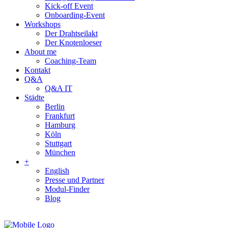
Kick-off Event
Onboarding-Event
Workshops
Der Drahtseilakt
Der Knotenloeser
About me
Coaching-Team
Kontakt
Q&A
Q&A IT
Städte
Berlin
Frankfurt
Hamburg
Köln
Stuttgart
München
+
English
Presse und Partner
Modul-Finder
Blog