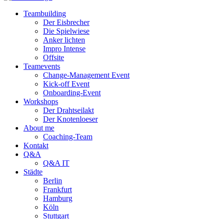
Teambuilding
Der Eisbrecher
Die Spielwiese
Anker lichten
Impro Intense
Offsite
Teamevents
Change-Management Event
Kick-off Event
Onboarding-Event
Workshops
Der Drahtseilakt
Der Knotenloeser
About me
Coaching-Team
Kontakt
Q&A
Q&A IT
Städte
Berlin
Frankfurt
Hamburg
Köln
Stuttgart