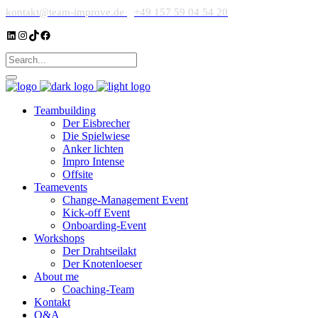
kontakt@team-improve.de
+49 157 59 04 54 20
LinkedIn
Instagram
TikTok
Facebook
Teambuilding
Der Eisbrecher
Die Spielwiese
Anker lichten
Impro Intense
Offsite
Teamevents
Change-Management Event
Kick-off Event
Onboarding-Event
Workshops
Der Drahtseilakt
Der Knotenloeser
About me
Coaching-Team
Kontakt
Q&A