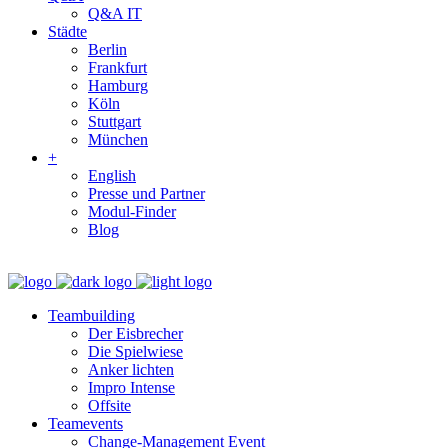
Q&A IT
Städte
Berlin
Frankfurt
Hamburg
Köln
Stuttgart
München
+
English
Presse und Partner
Modul-Finder
Blog
Teambuilding
Der Eisbrecher
Die Spielwiese
Anker lichten
Impro Intense
Offsite
Teamevents
Change-Management Event