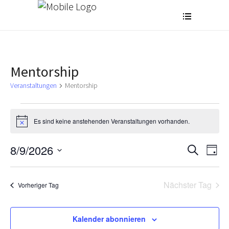
Mentorship
Veranstaltungen
Mentorship
Veranstaltungen
Es sind keine anstehenden Veranstaltungen vorhanden.
für
Hinweis
August
V
8/9/2026
V
Suche
Tag
9,
Datum
e
e
2026
wählen.
r
Nächster Tag
r
Vorheriger Tag
a
a
n
Kalender abonnieren
n