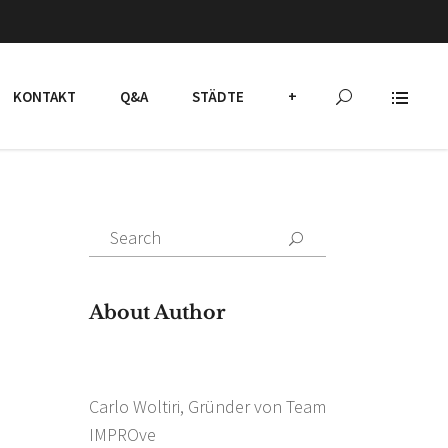
KONTAKT
Q&A
STÄDTE
+
Search
for:
About Author
Carlo Woltiri, Gründer von Team
IMPROve