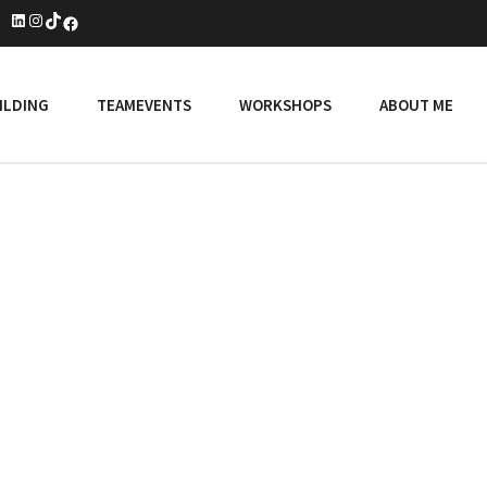
LinkedIn
Instagram
TikTok
Facebook
ILDING
TEAMEVENTS
WORKSHOPS
ABOUT ME