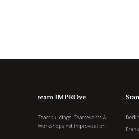
team IMPROve
Sta
Teambuildings, Teamevents &
Berli
Workshops mit Improvisation.
Frank