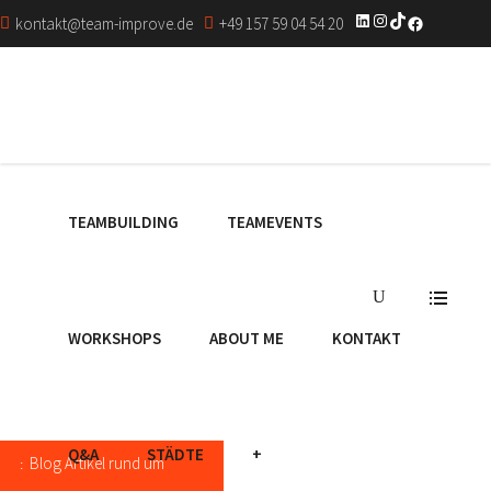
LinkedIn
Instagram
TikTok
Facebook
kontakt@team-improve.de
+49 157 59 04 54 20
TEAMBUILDING
TEAMEVENTS
WORKSHOPS
ABOUT ME
KONTAKT
Q&A
STÄDTE
+
Blog Artikel rund um