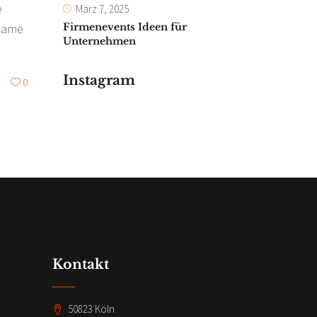
e
März 7, 2025
nsame
Firmenevents Ideen für
Unternehmen
Instagram
0
Kontakt
50823 Köln