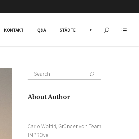
KONTAKT
Q&A
STÄDTE
+
Search
for:
About Author
Carlo Woltiri, Gründer von Team
IMPROve