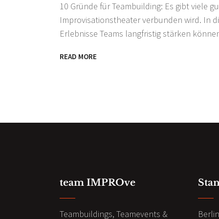
10 Gründe für Teambuilding: Es gibt viele 
Improvisationstheater verbunden wird. In 
Erlebnisse Teams langfristig stärken könne
READ MORE
team IMPROve
Sta
Teambuildings, Teamevents &
Berli