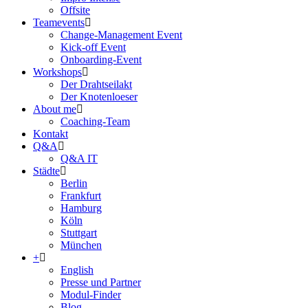
Offsite
Teamevents
Change-Management Event
Kick-off Event
Onboarding-Event
Workshops
Der Drahtseilakt
Der Knotenloeser
About me
Coaching-Team
Kontakt
Q&A
Q&A IT
Städte
Berlin
Frankfurt
Hamburg
Köln
Stuttgart
München
+
English
Presse und Partner
Modul-Finder
Blog