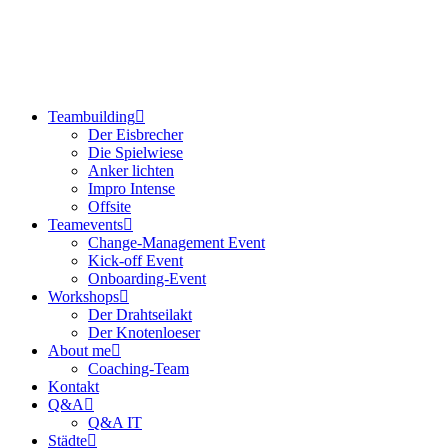
Teambuilding
Der Eisbrecher
Die Spielwiese
Anker lichten
Impro Intense
Offsite
Teamevents
Change-Management Event
Kick-off Event
Onboarding-Event
Workshops
Der Drahtseilakt
Der Knotenloeser
About me
Coaching-Team
Kontakt
Q&A
Q&A IT
Städte