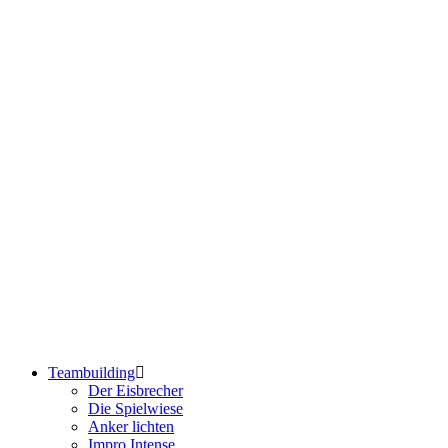
Teambuilding
Der Eisbrecher
Die Spielwiese
Anker lichten
Impro Intense