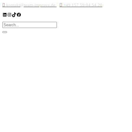
kontakt@team-improve.de
+49 157 59 04 54 20
LinkedIn
Instagram
TikTok
Facebook