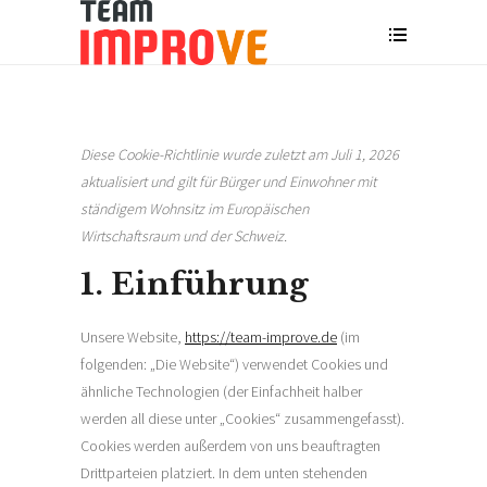
Diese Cookie-Richtlinie wurde zuletzt am Juli 1, 2026
aktualisiert und gilt für Bürger und Einwohner mit
ständigem Wohnsitz im Europäischen
Wirtschaftsraum und der Schweiz.
1. Einführung
Unsere Website,
https://team-improve.de
(im
folgenden: „Die Website“) verwendet Cookies und
ähnliche Technologien (der Einfachheit halber
werden all diese unter „Cookies“ zusammengefasst).
Cookies werden außerdem von uns beauftragten
Drittparteien platziert. In dem unten stehenden