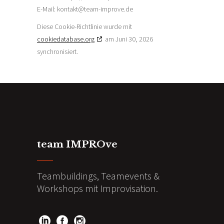
E-Mail:
kontakt@
team-improve.de
Diese Cookie-Richtlinie wurde mit
cookiedatabase.org
am Juni 30, 2026
synchronisiert.
team IMPROve
Teambuildings, Teamevents &
Workshops mit Improvisation.