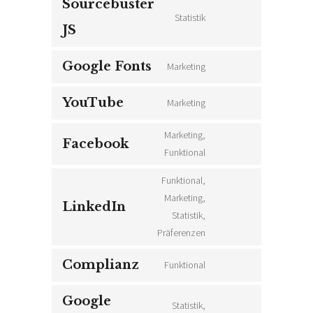
Sourcebuster
service
Statistik
Consent
wordpress
JS
to
service
Google Fonts
Marketing
Consent
sourcebuster-
to
js
YouTube
Marketing
service
Consent
google-
to
Marketing,
Facebook
fonts
service
Consent
Funktional
youtube
to
Funktional,
service
Marketing,
facebook
LinkedIn
Consent
Statistik,
to
Präferenzen
service
Complianz
Funktional
linkedin
Consent
to
Google
Statistik,
service