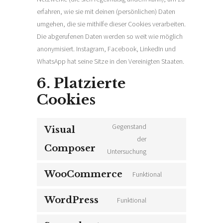
erfahren, wie sie mit deinen (persönlichen) Daten
umgehen, die sie mithilfe dieser Cookies verarbeiten.
Die abgerufenen Daten werden so weit wie möglich
anonymisiert. Instagram, Facebook, LinkedIn und
WhatsApp hat seine Sitze in den Vereinigten Staaten.
6. Platzierte
Cookies
Gegenstand
Visual
der
Consent
Composer
Untersuchung
to
service
WooCommerce
Funktional
Consent
visual-
to
composer
WordPress
Funktional
service
Consent
woocommerce
to