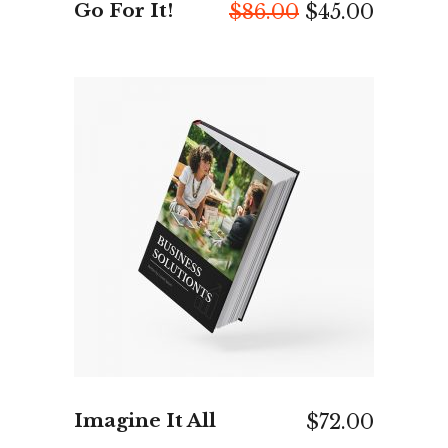
Go For It!
Ursprünglich
Aktuell
$
86.00
$
45.00
Preis
Preis
war:
ist:
$86.00
$45.00.
IN DEN WARENKORB
Imagine It All
$
72.00